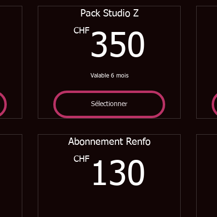
Pack Studio Z
9CHF
CHF
350
350
Valable 6 mois
Sélectionner
Abonnement Renfo
180CHF
CHF
130
130