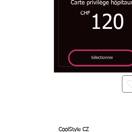
Carte privilège hôpitau
CHF
120
Sélectionner
CoolStyle CZ