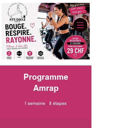
Programme
Amrap
1 semaine
8 étapes
1
semaine
8
étapes