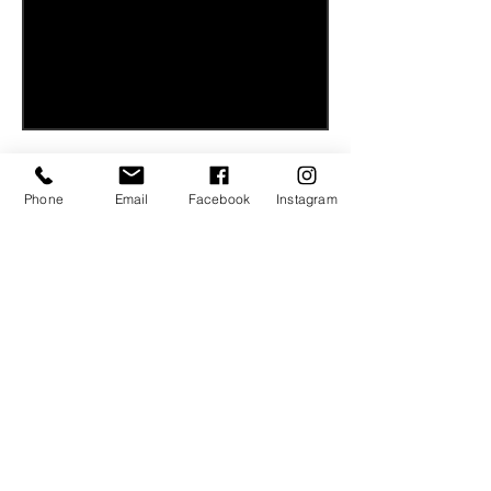
Phone
Email
Facebook
Instagram
CoolStyle CZ
StudioZ
Rue St.Georges 6
2800 Delèmont
tel:
079 774 71 63
e-mail:
studio.zdenka@gmail.com
WhatsApp
Copier le lien