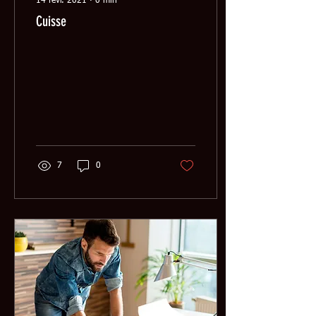
14 févr. 2021
∙
0
min
Cuisse
7
0