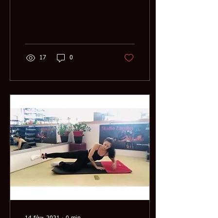
t’amuser avec nous au
StudioZ ! Nos coachs te
feront découvrir une par
17
0